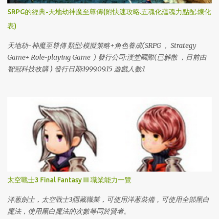
SRPG的經典-天地劫神魔至尊傳(附快速攻略.五魂化蕴魂力點配.煉化
表)
天地劫-神魔至尊傳 類型:模擬策略+角色養成(SRPG ， Strategy
Game+ Role-playing Game ) 發行公司:漢堂國際(已解散 ，目前由
智冠科技收購 ) 發行日期:1999.09.15 遊戲人數:1
太空戰士3 Final Fantasy III 職業能力一覽
洋蔥劍士，太空戰士3隱藏職業，可使用洋蔥裝備，可使用全部黑白
魔法，使用黑白魔法的次數等同於賢者。