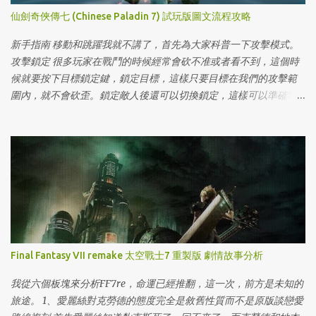
仙劍奇俠傳七 (Chinese Paladin 7) 試玩版圖文流程攻略
新手指南 移動和跳躍我就不講了，首先為大家科普一下攻擊模式。
攻擊鎖定 很多玩家在戰鬥的時候經常會砍不准或者看不到，這個時
候就要按下目標鎖定鍵，鎖定目標，這樣只要目標在我們的攻擊範
圍內，就不會砍歪。鎖定敵人後還可以切換鎖定，這樣可以準確地
攻擊到想要攻擊的目標。（這裡有一個小Tips，如果敵人很多很
弱，建議不鎖定，一刀砍一片的感覺特別爽。） 連攜攻擊 連續按下
輕攻擊就可以進行連攜攻擊，最多可以連續攻擊6次（又稱6段攻
擊），輕攻擊後按下重攻擊鍵就可以放出連攜技能。 女主月清疏的
連攜技能如下： 靈鶴獨旋：輕攻擊→輕攻擊→重攻擊 明庶門獨創的
體術絕學。以腿技彌補劍術的疏漏之處,其淩厲不亞于精於體術之
人。這招主要用來快速輸出，面對靈活的敵人使用，使用條件非常
寬鬆。
Final Fantasy VII remake 太空戰士7 重製版 劇情故事分析
我從六個板塊來分析FF7re，命運已經推翻，這一次，前方是未知的
旅途。 1、愛麗絲對克勞德的態度完全是敘舊性質而不是原版談戀愛