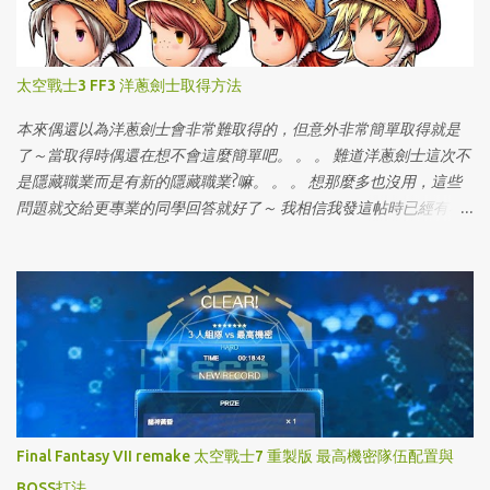
太空戰士3 FF3 洋蔥劍士取得方法
本來偶還以為洋蔥劍士會非常難取得的，但意外非常簡單取得就是
了～當取得時偶還在想不會這麼簡單吧。 。 。 難道洋蔥劍士這次不
是隱藏職業而是有新的隱藏職業?嘛。 。 。 想那麼多也沒用，這些
問題就交給更專業的同學回答就好了～ 我相信我發這帖時已經有不
少同學已經取得劍士，但還是給還沒取得洋蔥劍士的同學看的～
Final Fantasy VII remake 太空戰士7 重製版 最高機密隊伍配置與
BOSS打法