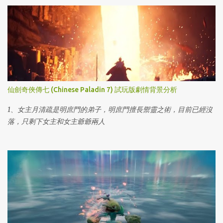
仙劍奇俠傳七 (Chinese Paladin 7) 試玩版劇情背景分析
1、女主月清疏是明庶門的弟子，明庶門擅長禦靈之術，目前已經沒
落，只剩下女主和女主爺爺兩人