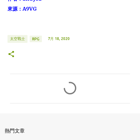
來源：A9VG
7月 18, 2020
太空戰士
RPG
留
言
熱門文章