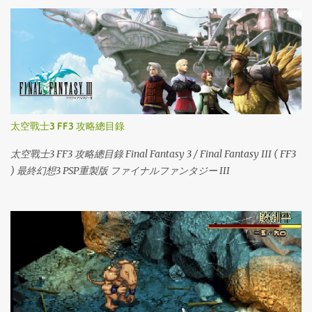
太空戰士3 FF3 攻略總目錄
太空戰士3 FF3 攻略總目錄 Final Fantasy 3 / Final Fantasy III ( FF3
) 最終幻想3 PSP重製版 ファイナルファンタジー III