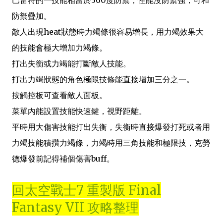
巴雷特的一技能相當於360度防禦，性能沒防禦強，可和
防禦疊加。
敵人出現heat狀態時力竭條很容易增長，用力竭效果大
的技能會極大增加力竭條。
打出失衡或力竭能打斷敵人技能。
打出力竭狀態的角色極限技條能直接增加三分之一。
按觸控板可查看敵人面板。
菜單內能設置技能快速鍵，視野距離。
平時用大傷害技能打出失衡，失衡時直接爆發打死或者用
力竭技能積攢力竭條，力竭時用三角技能和極限技，克勞
德爆發前記得補個傷害buff。
回太空戰士7 重製版 Final
Fantasy VII 攻略整理