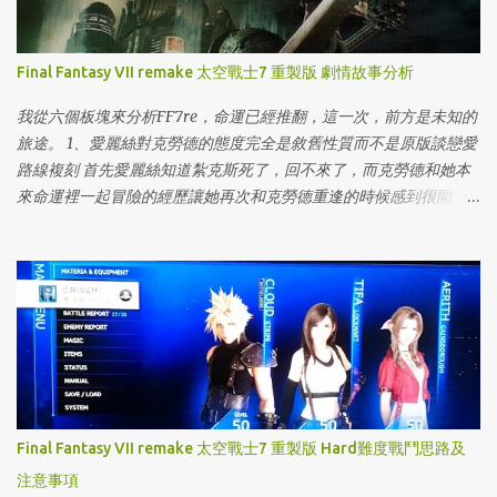
Final Fantasy VII remake 太空戰士7 重製版 劇情故事分析
我從六個板塊來分析FF7re，命運已經推翻，這一次，前方是未知的
旅途。 1、愛麗絲對克勞德的態度完全是敘舊性質而不是原版談戀愛
路線複刻 首先愛麗絲知道紮克斯死了，回不來了，而克勞德和她本
來命運裡一起冒險的經歷讓她再次和克勞德重逢的時候感到很開
心，她認識克勞德，但是克勞德不認識她（一開始就和原版已經不
一樣，所以一開始就有菲拉出現）。
Final Fantasy VII remake 太空戰士7 重製版 Hard難度戰鬥思路及
注意事項