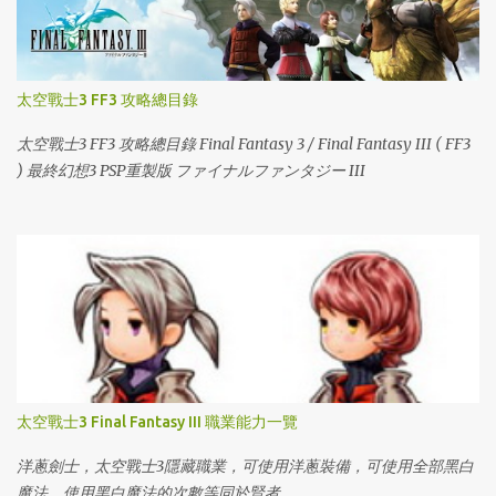
太空戰士3 FF3 攻略總目錄
太空戰士3 FF3 攻略總目錄 Final Fantasy 3 / Final Fantasy III ( FF3
) 最終幻想3 PSP重製版 ファイナルファンタジー III
太空戰士3 Final Fantasy III 職業能力一覽
洋蔥劍士，太空戰士3隱藏職業，可使用洋蔥裝備，可使用全部黑白
魔法，使用黑白魔法的次數等同於賢者。