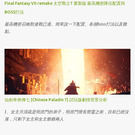
Final Fantasy VII remake 太空戰士7 重製版 最高機密隊伍配置與
BOSS打法
最高機密召喚獸連戰已過。簡單說一下配置、各個boss打法以及難
點。
仙劍奇俠傳七 (Chinese Paladin 7) 試玩版劇情背景分析
1、女主月清疏是明庶門的弟子，明庶門擅長禦靈之術，目前已經沒
落，只剩下女主和女主爺爺兩人