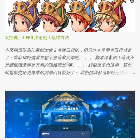
太空戰士3 FF3 洋蔥劍士取得方法
本來偶還以為洋蔥劍士會非常難取得的，但意外非常簡單取得就是
了～當取得時偶還在想不會這麼簡單吧。 。 。 難道洋蔥劍士這次不
是隱藏職業而是有新的隱藏職業?嘛。 。 。 想那麼多也沒用，這些
問題就交給更專業的同學回答就好了～ 我相信我發這帖時已經有不
少同學已經取得劍士，但還是給還沒取得洋蔥劍士的同學看的～