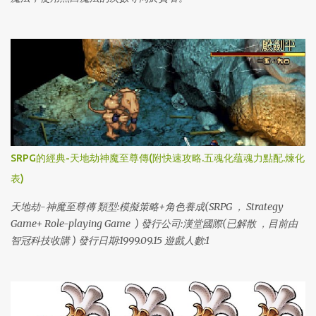
SRPG的經典-天地劫神魔至尊傳(附快速攻略.五魂化蕴魂力點配.煉化
表)
天地劫-神魔至尊傳 類型:模擬策略+角色養成(SRPG ， Strategy
Game+ Role-playing Game ) 發行公司:漢堂國際(已解散 ，目前由
智冠科技收購 ) 發行日期:1999.09.15 遊戲人數:1