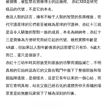
被捕獲，被監禁在寶條博士的設施裡。 赤紅XIII是研究
樣品的代號，不是它的本名。
會說人類的語言，擁有不輸于人類的智慧的長壽種族，世
代守護星球的它們甚至被稱為星球的守護神。赤紅十三就
是這令人驕傲的聖獸一族的成員，本名為納納奇，赤紅十
三是寶條為方便研究而給它起的代號。雖然實際年齡是
48歲，但如果以人類年齡換算的話那麼它只有15、6歲大
而已，還只是個孩子。
赤紅十三幼年時其部族受到基族的功擊而瀕臨滅亡，不明
真相的它始終認為它的父親在戰鬥中拋下了整個部族和母
親臨陣逃脫，是個懦夫，這是它長年以來的一個心結，而
當它查明真相，站在父親已經石化的遺體旁仰天長嘯的場
景更是給無數玩家留下了極為深刻的印象。