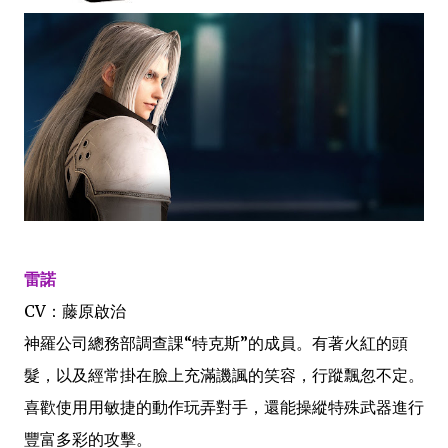
雷諾
CV：藤原啟治
神羅公司總務部調查課“特克斯”的成員。有著火紅的頭
髮，以及經常掛在臉上充滿譏諷的笑容，行蹤飄忽不定。
喜歡使用用敏捷的動作玩弄對手，還能操縱特殊武器進行
豐富多彩的攻擊。