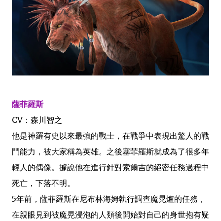
薩菲羅斯
CV：森川智之
他是神羅有史以來最強的戰士，在戰爭中表現出驚人的戰
鬥能力，被大家稱為英雄。之後塞菲羅斯就成為了很多年
輕人的偶像。據說他在進行針對索爾吉的絕密任務過程中
死亡，下落不明。
5年前，薩菲羅斯在尼布林海姆執行調查魔晃爐的任務，
在親眼見到被魔晃浸泡的人類後開始對自己的身世抱有疑