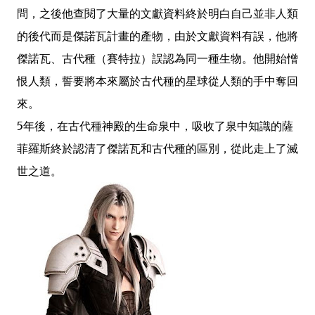
問，之後他查閱了大量的文獻資料終於明白自己並非人類
的後代而是傑諾瓦計畫的產物，由於文獻資料有誤，他將
傑諾瓦、古代種（賽特拉）誤認為同一種生物。他開始憎
恨人類，誓要將本來屬於古代種的星球從人類的手中奪回
來。
5年後，在古代種神殿的生命泉中，吸收了泉中知識的薩
菲羅斯終於認清了傑諾瓦和古代種的區別，從此走上了滅
世之道。