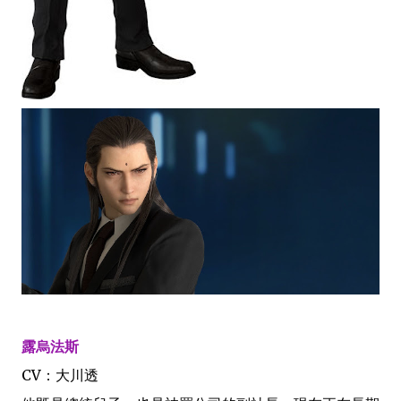
露烏法斯
CV：大川透