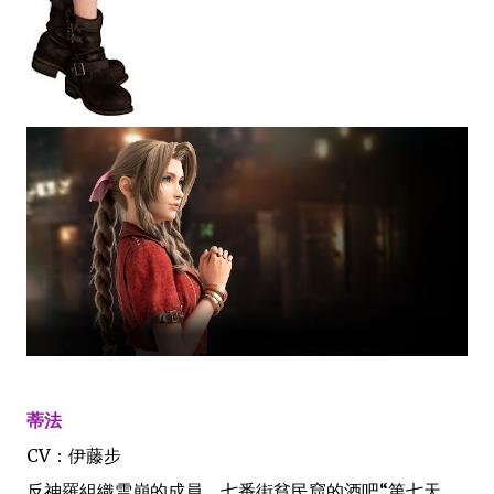
蒂法
CV：伊藤步
反神羅組織雪崩的成員。七番街貧民窟的酒吧“第七天