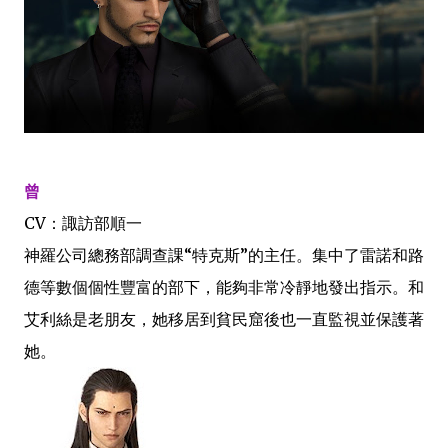
曾
CV：諏訪部順一
神羅公司總務部調查課“特克斯”的主任。集中了雷諾和路
德等數個個性豐富的部下，能夠非常冷靜地發出指示。和
艾利絲是老朋友，她移居到貧民窟後也一直監視並保護著
她。