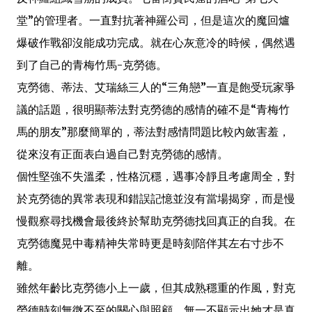
堂”的管理者。一直對抗著神羅公司，但是這次的魔回爐
爆破作戰卻沒能成功完成。就在心灰意冷的時候，偶然遇
到了自己的青梅竹馬-克勞德。
克勞德、蒂法、艾瑞絲三人的“三角戀”一直是飽受玩家爭
議的話題，很明顯蒂法對克勞德的感情的確不是“青梅竹
馬的朋友”那麼簡單的，蒂法對感情問題比較內斂害羞，
從來沒有正面表白過自己對克勞德的感情。
個性堅強不失溫柔，性格沉穩，遇事冷靜且考慮周全，對
於克勞德的異常表現和錯誤記憶並沒有當場揭穿，而是慢
慢觀察尋找機會最後終於幫助克勞德找回真正的自我。在
克勞德魔晃中毒精神失常時更是時刻陪伴其左右寸步不
離。
雖然年齡比克勞德小上一歲，但其成熟穩重的作風，對克
勞德時刻無微不至的關心與照顧，無一不顯示出她才是真