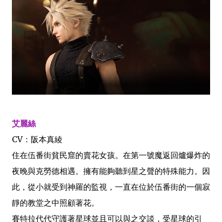
艾麗絲
CV：阪本真綾
住在伍番街貧民窟的賣花女孩。在第一號魔返回爐爆炸的
夜晚與克勞德相遇。擁有能夠聽到星之聲的特殊能力。因
此，從小就受到神羅的監視，一直在位於伍番街的一個寂
靜的教堂之中照顧著花。
賽特拉代代守護著星球並且可以與之交談，受星球的引