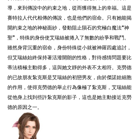
導，來到傳說中的約束之地，從而獲得無上的幸福。這是
賽特拉人代代相傳的傳說，也是他們的宿命。只有她能揭
開約束之地的神秘面紗，發動阻止隕石的究極白魔法“神
聖”，特殊的身份使艾瑞絲被捲入了無數的紛爭和戰鬥。
雖然身背沉重的宿命，身份特殊從小就被神羅四處追討，
但艾瑞絲始終保持著活潑開朗的性格，對待感情問題要比
蒂法積極主動得多，這與她文靜的外表不太相符。克勞德
的已故朋友紮克斯是艾瑞絲的初戀男友，由於傑諾娃細胞
的作用，使得克勞德的舉止行為像極了紮克斯，艾瑞絲能
從他身上找到些許紮克斯的影子，這也是她主動接近克勞
德的原因之一。