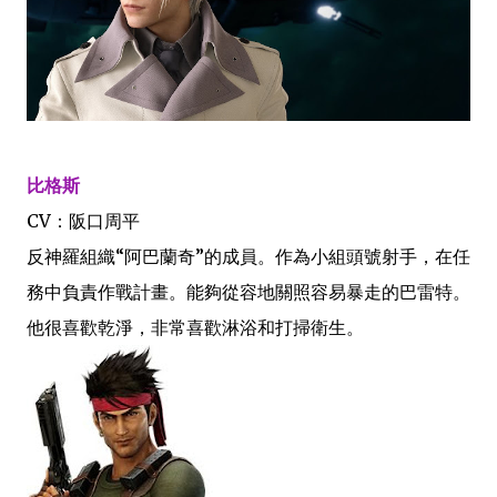
比格斯
CV：阪口周平
反神羅組織“阿巴蘭奇”的成員。作為小組頭號射手，在任
務中負責作戰計畫。能夠從容地關照容易暴走的巴雷特。
他很喜歡乾淨，非常喜歡淋浴和打掃衛生。